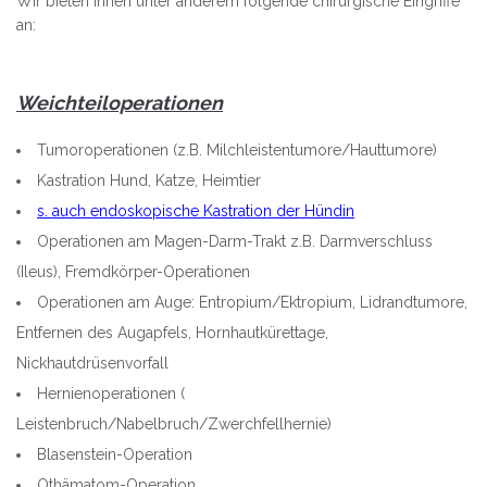
Wir bieten Ihnen unter anderem folgende chirurgische Eingriffe
an:
Weichteiloperationen
Tumoroperationen (z.B. Milchleistentumore/Hauttumore)
Kastration Hund, Katze, Heimtier
s. auch endoskopische Kastration der Hündin
Operationen am Magen-Darm-Trakt z.B. Darmverschluss
(Ileus), Fremdkörper-Operationen
Operationen am Auge: Entropium/Ektropium, Lidrandtumore,
Entfernen des Augapfels, Hornhautkürettage,
Nickhautdrüsenvorfall
Hernienoperationen (
Leistenbruch/Nabelbruch/Zwerchfellhernie)
Blasenstein-Operation
Othämatom-Operation